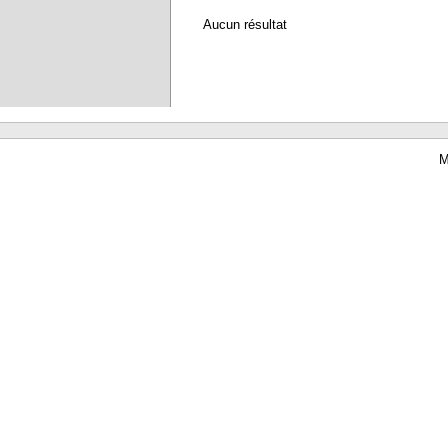
Aucun résultat
M
Waterbear : le premier logiciel de bibliothèque (SIGB) gratuit accessible en li