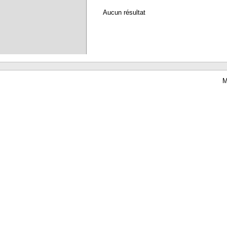
Aucun résultat
M
Waterbear : le premier logiciel de bibliothèque (SIGB) gratuit accessible en li