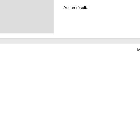
Aucun résultat
M
Waterbear : le premier logiciel de bibliothèque (SIGB) gratuit accessible en li