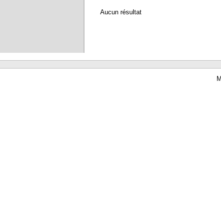
Aucun résultat
M
Waterbear : le premier logiciel de bibliothèque (SIGB) gratuit accessible en li