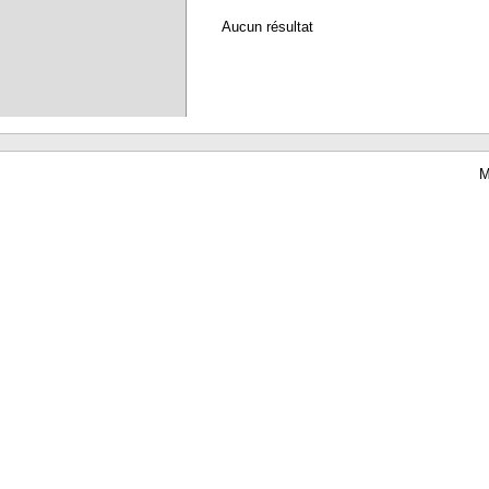
Aucun résultat
M
Waterbear : le premier logiciel de bibliothèque (SIGB) gratuit accessible en li