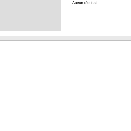
Aucun résultat
Waterbear : le premier logiciel de bibliothèque (SIGB) gratuit accessible en li