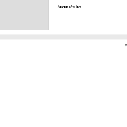
Aucun résultat
M
Waterbear : le premier logiciel de bibliothèque (SIGB) gratuit accessible en li