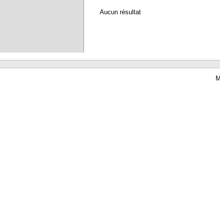
Aucun résultat
M
Waterbear : le premier logiciel de bibliothèque (SIGB) gratuit accessible en li