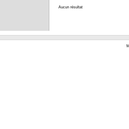
Aucun résultat
M
Waterbear : le premier logiciel de bibliothèque (SIGB) gratuit accessible en li