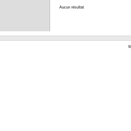
Aucun résultat
M
Waterbear : le premier logiciel de bibliothèque (SIGB) gratuit accessible en li