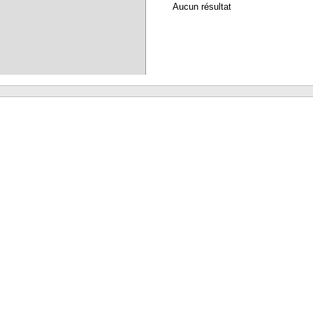
Aucun résultat
Waterbear : le premier logiciel de bibliothèque (SIGB) gratuit accessible en li