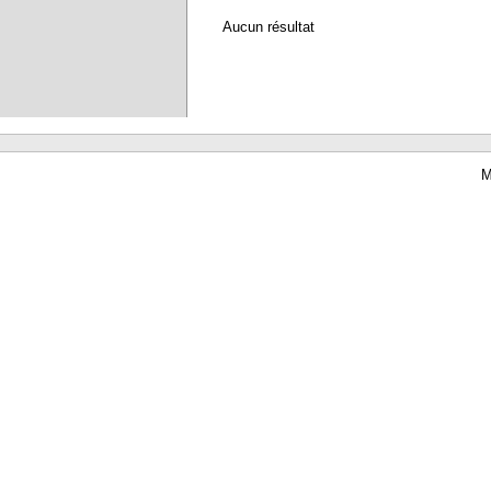
Aucun résultat
M
Waterbear : le premier logiciel de bibliothèque (SIGB) gratuit accessible en li