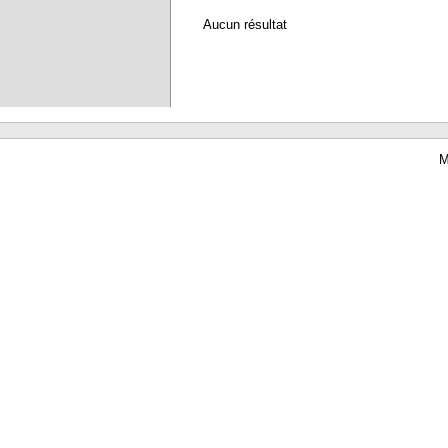
Aucun résultat
M
Waterbear : le premier logiciel de bibliothèque (SIGB) gratuit accessible en li