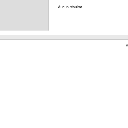
Aucun résultat
M
Waterbear : le premier logiciel de bibliothèque (SIGB) gratuit accessible en li