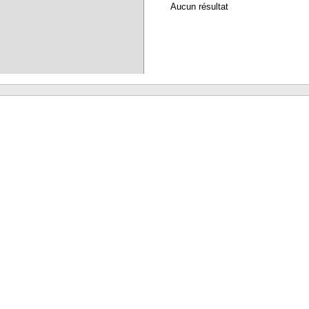
Aucun résultat
Waterbear : le premier logiciel de bibliothèque (SIGB) gratuit accessible en li