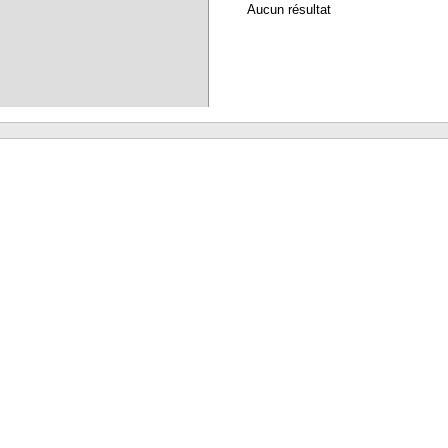
Aucun résultat
Waterbear : le premier logiciel de bibliothèque (SIGB) gratuit accessible en li