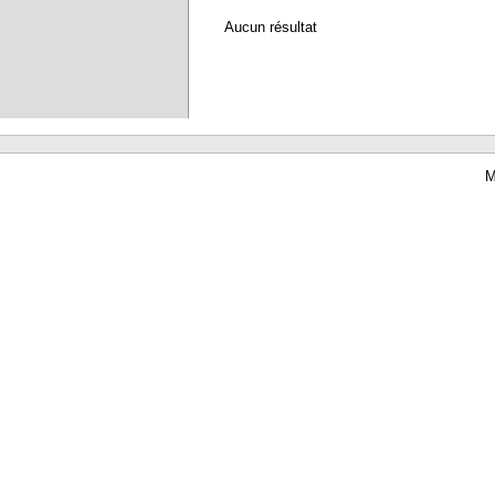
Aucun résultat
M
Waterbear : le premier logiciel de bibliothèque (SIGB) gratuit accessible en li