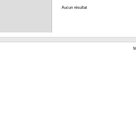
Aucun résultat
M
Waterbear : le premier logiciel de bibliothèque (SIGB) gratuit accessible en li