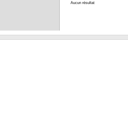
Aucun résultat
Waterbear : le premier logiciel de bibliothèque (SIGB) gratuit accessible en li