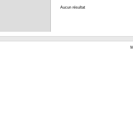
Aucun résultat
M
Waterbear : le premier logiciel de bibliothèque (SIGB) gratuit accessible en li