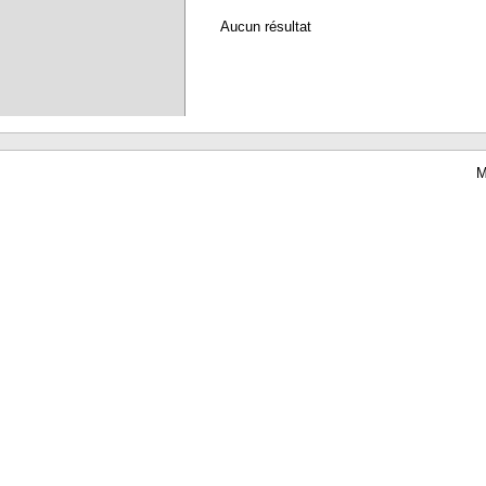
Aucun résultat
M
Waterbear : le premier logiciel de bibliothèque (SIGB) gratuit accessible en li