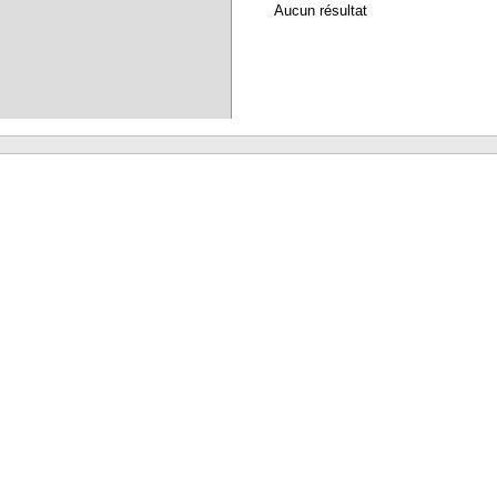
Aucun résultat
Waterbear : le premier logiciel de bibliothèque (SIGB) gratuit accessible en li