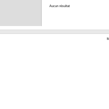
Aucun résultat
M
Waterbear : le premier logiciel de bibliothèque (SIGB) gratuit accessible en li