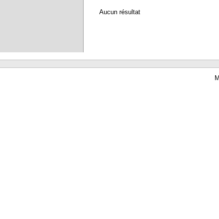
Aucun résultat
M
Waterbear : le premier logiciel de bibliothèque (SIGB) gratuit accessible en li