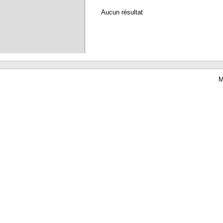
Aucun résultat
M
Waterbear : le premier logiciel de bibliothèque (SIGB) gratuit accessible en li