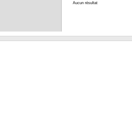
Aucun résultat
Waterbear : le premier logiciel de bibliothèque (SIGB) gratuit accessible en li