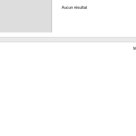
Aucun résultat
M
Waterbear : le premier logiciel de bibliothèque (SIGB) gratuit accessible en li