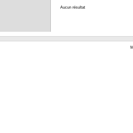
Aucun résultat
M
Waterbear : le premier logiciel de bibliothèque (SIGB) gratuit accessible en li