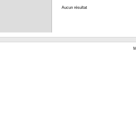
Aucun résultat
M
Waterbear : le premier logiciel de bibliothèque (SIGB) gratuit accessible en li