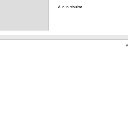
Aucun résultat
M
Waterbear : le premier logiciel de bibliothèque (SIGB) gratuit accessible en li