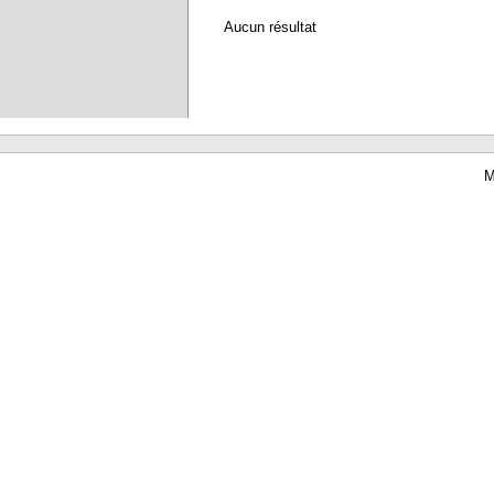
Aucun résultat
M
Waterbear : le premier logiciel de bibliothèque (SIGB) gratuit accessible en li