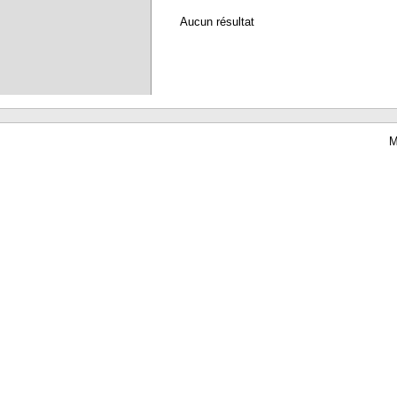
Aucun résultat
M
Waterbear : le premier logiciel de bibliothèque (SIGB) gratuit accessible en li