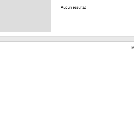
Aucun résultat
M
Waterbear : le premier logiciel de bibliothèque (SIGB) gratuit accessible en li