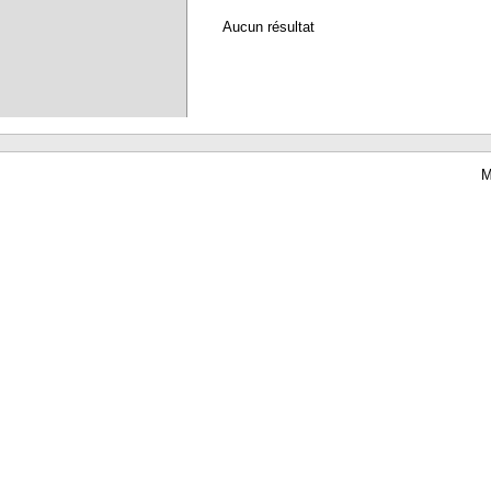
Aucun résultat
M
Waterbear : le premier logiciel de bibliothèque (SIGB) gratuit accessible en li