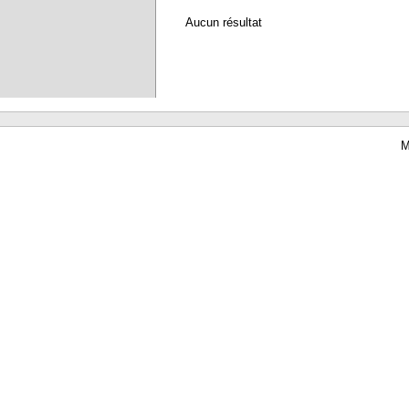
Aucun résultat
M
Waterbear : le premier logiciel de bibliothèque (SIGB) gratuit accessible en li