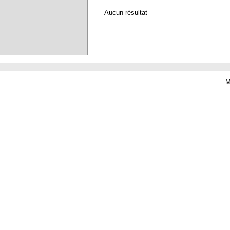
Aucun résultat
M
Waterbear : le premier logiciel de bibliothèque (SIGB) gratuit accessible en li