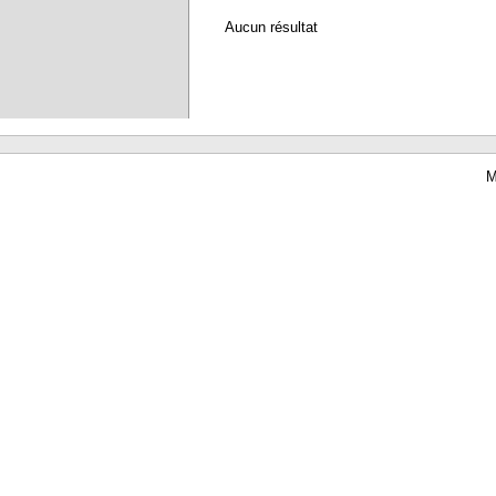
Aucun résultat
M
Waterbear : le premier logiciel de bibliothèque (SIGB) gratuit accessible en li