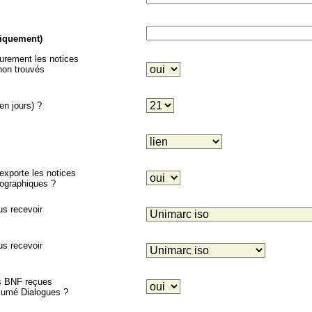
niquement)
eurement les notices
on trouvés
en jours) ?
porte les notices
liographiques ?
us recevoir
us recevoir
es BNF reçues
ésumé Dialogues ?