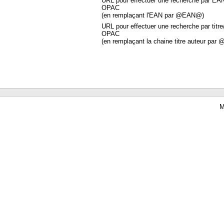
URL pour effectuer une recherche par EA
OPAC
(en remplaçant l'EAN par @EAN@)
URL pour effectuer une recherche par titre
OPAC
(en remplaçant la chaine titre auteur par 
M
Waterbear : le premier logiciel de bibliothèque (SIGB) gratuit accessible en li