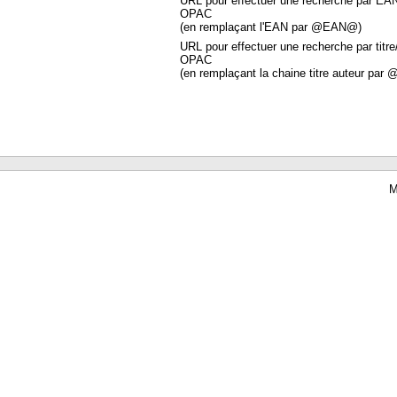
URL pour effectuer une recherche par EA
OPAC
(en remplaçant l'EAN par @EAN@)
URL pour effectuer une recherche par titre
OPAC
(en remplaçant la chaine titre auteur par 
M
Waterbear : le premier logiciel de bibliothèque (SIGB) gratuit accessible en li