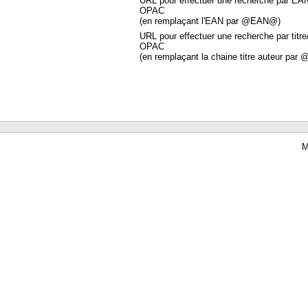
URL pour effectuer une recherche par EA
OPAC
(en remplaçant l'EAN par @EAN@)
URL pour effectuer une recherche par titre
OPAC
(en remplaçant la chaine titre auteur par 
M
Waterbear : le premier logiciel de bibliothèque (SIGB) gratuit accessible en li