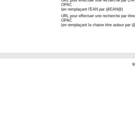
URL pour effectuer une recherche par EA
OPAC
(en remplaçant l'EAN par @EAN@)
URL pour effectuer une recherche par titre
OPAC
(en remplaçant la chaine titre auteur par 
M
Waterbear : le premier logiciel de bibliothèque (SIGB) gratuit accessible en li