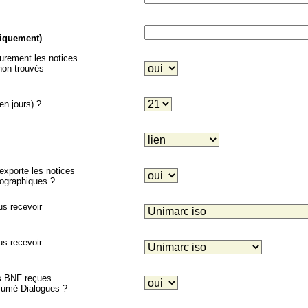
niquement)
eurement les notices
on trouvés
en jours) ?
porte les notices
liographiques ?
us recevoir
us recevoir
es BNF reçues
ésumé Dialogues ?