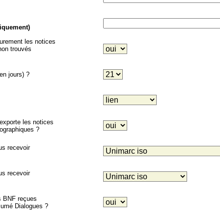
niquement)
eurement les notices
on trouvés
en jours) ?
porte les notices
liographiques ?
us recevoir
us recevoir
es BNF reçues
ésumé Dialogues ?