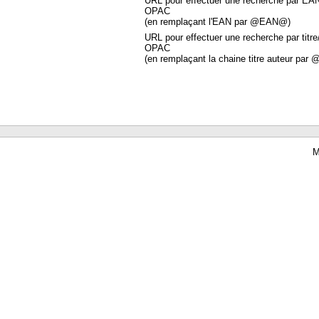
URL pour effectuer une recherche par EA
OPAC
(en remplaçant l'EAN par @EAN@)
URL pour effectuer une recherche par titre
OPAC
(en remplaçant la chaine titre auteur par 
M
Waterbear : le premier logiciel de bibliothèque (SIGB) gratuit accessible en li