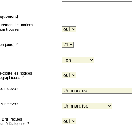
niquement)
eurement les notices
on trouvés
en jours) ?
porte les notices
liographiques ?
us recevoir
us recevoir
es BNF reçues
ésumé Dialogues ?