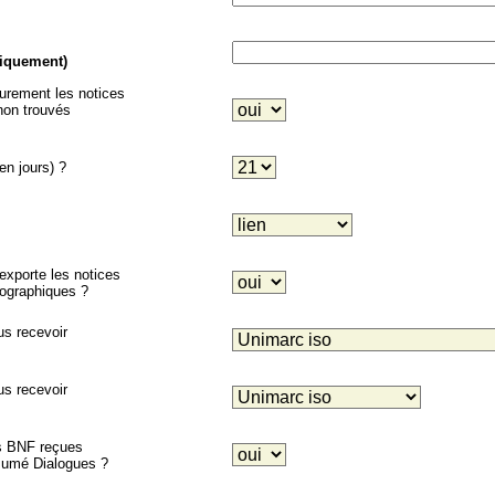
niquement)
eurement les notices
on trouvés
en jours) ?
porte les notices
liographiques ?
us recevoir
us recevoir
es BNF reçues
ésumé Dialogues ?