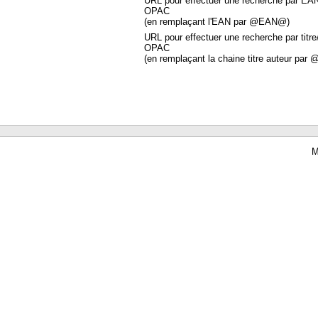
URL pour effectuer une recherche par EA
OPAC
(en remplaçant l'EAN par @EAN@)
URL pour effectuer une recherche par titre
OPAC
(en remplaçant la chaine titre auteur par 
M
Waterbear : le premier logiciel de bibliothèque (SIGB) gratuit accessible en li