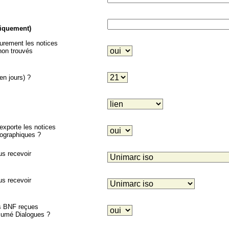
niquement)
eurement les notices
on trouvés
en jours) ?
porte les notices
liographiques ?
us recevoir
us recevoir
es BNF reçues
ésumé Dialogues ?