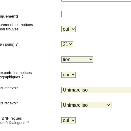
niquement)
eurement les notices
on trouvés
en jours) ?
porte les notices
liographiques ?
us recevoir
us recevoir
es BNF reçues
ésumé Dialogues ?